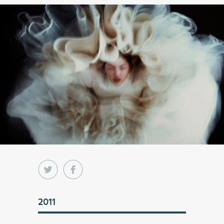
Foto av kvinna i vit klänning som hänger upp och ner över
kameran. Tyllkjolen omringar henne.
2011