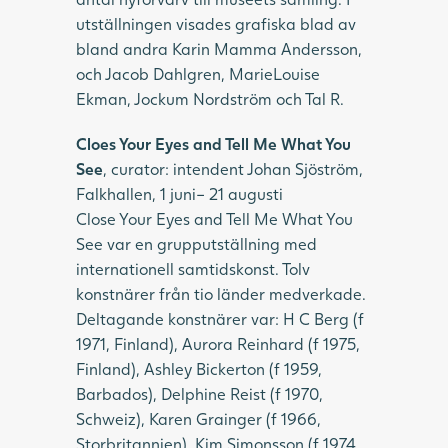
utställningen visades grafiska blad av
bland andra Karin Mamma Andersson,
och Jacob Dahlgren, MarieLouise
Ekman, Jockum Nordström och Tal R.
Cloes Your Eyes and Tell Me What You
See
, curator: intendent Johan Sjöström,
Falkhallen, 1 juni– 21 augusti
Close Your Eyes and Tell Me What You
See var en grupputställning med
internationell samtidskonst. Tolv
konstnärer från tio länder medverkade.
Deltagande konstnärer var: H C Berg (f
1971, Finland), Aurora Reinhard (f 1975,
Finland), Ashley Bickerton (f 1959,
Barbados), Delphine Reist (f 1970,
Schweiz), Karen Grainger (f 1966,
Storbritannien), Kim Simonsson (f 1974,