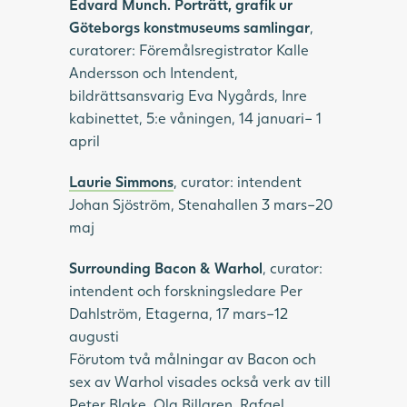
Edvard Munch. Porträtt, grafik ur
Göteborgs konstmuseums samlingar
,
curatorer: Föremålsregistrator Kalle
Andersson och Intendent,
bildrättsansvarig Eva Nygårds, Inre
kabinettet, 5:e våningen, 14 januari– 1
april
Laurie Simmons
, curator: intendent
Johan Sjöström, Stenahallen 3 mars–20
maj
Surrounding Bacon & Warhol
, curator:
intendent och forskningsledare Per
Dahlström, Etagerna, 17 mars–12
augusti
Förutom två målningar av Bacon och
sex av Warhol visades också verk av till
Peter Blake, Ola Billgren, Rafael