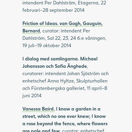
intendent Per Dahlström, Etagerna, 22
februari–28 september 2014
Friction of Ideas. van Gogh, Gauguin,
Bernard
, curator: intendent Per
Dahlström, Sal 22, 23, 24 6:e våningen,
19 juli–19 oktober 2014
I dialog med samlingarna. Michael
Johansson och Sofia Änghede
,
curatorer: intendent Johan Sjöström och
enhetschef Anna Hyltze, Skulpturhallen
och Fürstenbergska galleriet, 11 april–8
juni 2014
Vanessa Baird.
I know a garden in a
street, which no one ever knew; I know
a rose beyond the fence, where flowers
are pale and few
, curator: enhetschef