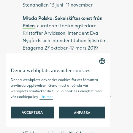
Stenahallen 13 juni–11 november
Młoda Polska. Sekelskifteskonst från
Polen
, curatorer: forskningsledare
Kristoffer Arvidsson, intendent Eva
Nygårds och intendent Johan Sjöström,
Etagerna 27 oktober–17 mars 2019
Sten A Olssons Kulturstipendium 2018
,
curator: intendent Johan Sjöström
Denna webbplats använder cookies
SWEDISH
Denna webbplats använder cookies för att förbättra
ENGLISH
användarupplevelsen. Genom att använda vår
2019
webbplats samtycker du till alla cookies i enlighet med
vår cookiepolicy.
Läs mer
Tori Wrånes
, Stenahallen 2 mars–25
augusti Curator: intendent Johan
ACCEPTERA
ANPASSA
Sjöström
STRIKT NÖDVÄNDIGT