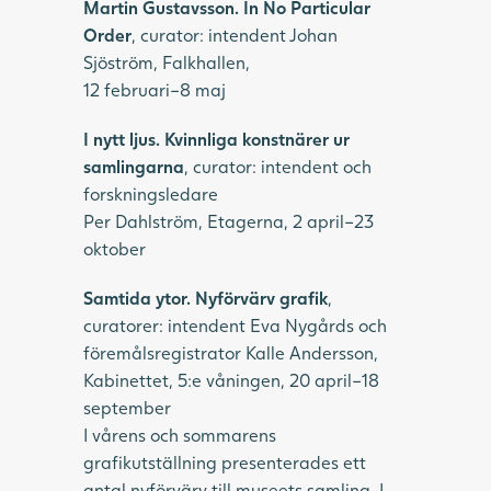
Martin Gustavsson. In No Particular
Order
, curator: intendent Johan
Sjöström, Falkhallen,
12 februari–8 maj
I nytt ljus. Kvinnliga konstnärer ur
samlingarna
, curator: intendent och
forskningsledare
Per Dahlström, Etagerna, 2 april–23
oktober
Samtida ytor. Nyförvärv grafik
,
curatorer: intendent Eva Nygårds och
föremålsregistrator Kalle Andersson,
Kabinettet, 5:e våningen, 20 april–18
september
I vårens och sommarens
grafikutställning presenterades ett
antal nyförvärv till museets samling. I