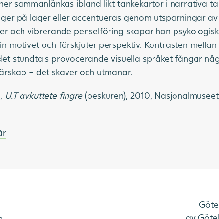
ner sammanlänkas ibland likt tankekartor i narrativa ta
ager på lager eller accentueras genom utsparningar av 
er och vibrerande penselföring skapar hon psykologis
in motivet och förskjuter perspektiv. Kontrasten mellan
det stundtals provocerande visuella språket fångar någ
ärskap – det skaver och utmanar.
d,
U.T avkuttete fingre
(beskuren), 2010, Nasjonalmusee
är
Göte
av Göteb
g