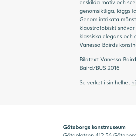
enskilda motiv och sce
genomsiktliga, läggs l
Genom intrikata mönst
klaustrofobiskt snävar 
klassiska elegans och 
Vanessa Bairds konstn
Bildtext: Vanessa Bair
Baird/BUS 2016
Se verket i sin helhet
h
Göteborgs konstmuseum
Götaplatsen 412 56 Götebor