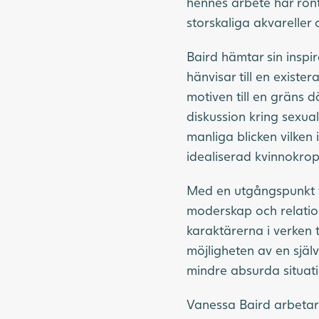
hennes arbete har rönt
storskaliga akvareller 
Baird hämtar sin inspir
hänvisar till en exist
motiven till en gräns 
diskussion kring sexual
manliga blicken vilken
idealiserad kvinnokro
Med en utgångspunkt f
moderskap och relation
karaktärerna i verken 
möjligheten av en själv
mindre absurda situati
Vanessa Baird arbetar 