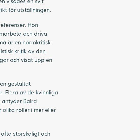
n visades en svit
kt för utställningen.
 referenser. Hon
 omarbeta och driva
ma är en normkritisk
stisk kritik av den
ngar och visat upp en
en gestaltat
. Flera av de kvinnliga
t antyder Baird
lika roller i mer eller
ofta storskaligt och