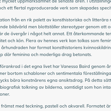
 mycket uppmärksamhet de senaste åren. I utställninge
och ett flertal nyproducerade verk som skapades specifi
ation från en rik palett av konsthistoriska och litterära
erande bildvärld men blottställer stereotyper genom att
där de övergår i något helt annat. Ett återkommande te
itet och kön. Flera av hennes verk kan tolkas som femini
 i århundraden har format konsthistoriens kvinnoskildri
pp där feminina och moderliga drag betonats.
örankrad i det egna livet har Vanessa Baird genom år
er bortom schabloner och sentimentala föreställningar
tycks bära konstnärens egna ansiktsdrag. På detta sät
biografisk tolkning av bilderna, samtidigt som hon intar o
oner.
främst med teckning, pastell och akvarell. Formatet är 