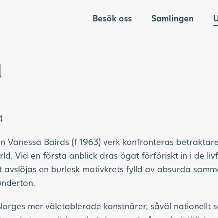
Besök oss
Samlingen
U
d
4
n Vanessa Bairds (f 1963) verk konfronteras betraktar
ärld. Vid en första anblick dras ögat förföriskt in i de l
t avslöjas en burlesk motivkrets fylld av absurda sam
underton.
 Norges mer väletablerade konstnärer, såväl nationellt s