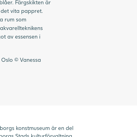
blåer. Färgskikten är
det vita pappret.
ka rum som
 akvarellteknikens
ot av essensen i
t Oslo © Vanessa
borgs konstmuseum är en del
orgs Stads kulturförvaltning.