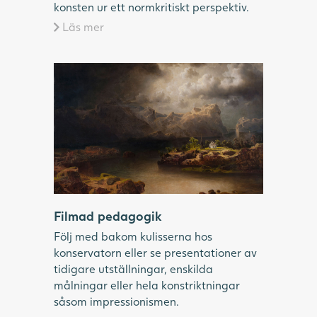
konsten ur ett normkritiskt perspektiv.
Läs mer
Målning av ett bergigt landskap med
dramatiska moln, mörkt vatten och en liten
vit kyrka.
Filmad pedagogik
Följ med bakom kulisserna hos
konservatorn eller se presentationer av
tidigare utställningar, enskilda
målningar eller hela konstriktningar
såsom impressionismen.