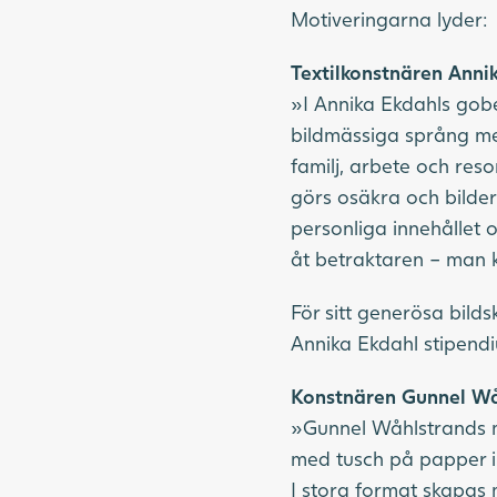
Motiveringarna lyder:
Textilkonstnären Anni
»I Annika Ekdahls gobe
bildmässiga språng mel
familj, arbete och res
görs osäkra och bildern
personliga innehållet
åt betraktaren – man k
För sitt generösa bild
Annika Ekdahl stipendi
Konstnären Gunnel Wå
»Gunnel Wåhlstrands må
med tusch på papper i 
I stora format skapas