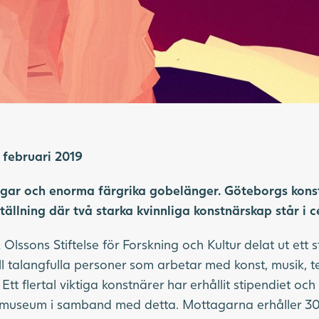
 februari 2019
ngar och enorma färgrika gobelänger. Göteborgs kon
tällning där två starka kvinnliga konstnärskap står i 
lssons Stiftelse för Forskning och Kultur delat ut ett s
ill talangfulla personer som arbetar med konst, musik, tea
tt flertal viktiga konstnärer har erhållit stipendiet och t
tmuseum i samband med detta. Mottagarna erhåller 3