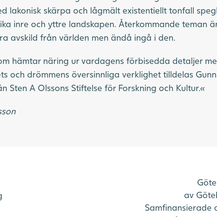
 lakonisk skärpa och lågmält existentiellt tonfall spegla
rrika inre och yttre landskapen. Återkommande teman ä
ra avskild från världen men ändå ingå i den.
som hämtar näring ur vardagens förbisedda detaljer m
ts och drömmens översinnliga verklighet tilldelas Gun
n Sten A Olssons Stiftelse för Forskning och Kultur.«
rsson
Göte
av Göteb
g
Samfinansierade 