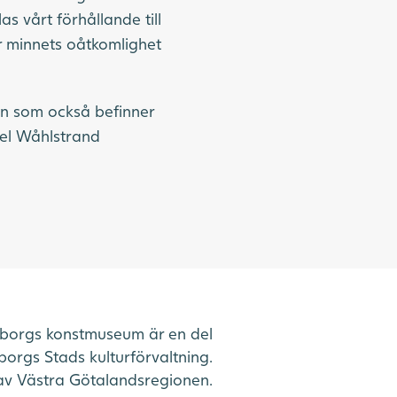
s vårt förhållande till
r minnets oåtkomlighet
en som också befinner
nel Wåhlstrand
borgs konstmuseum är en del
orgs Stads kulturförvaltning.
av Västra Götalandsregionen.