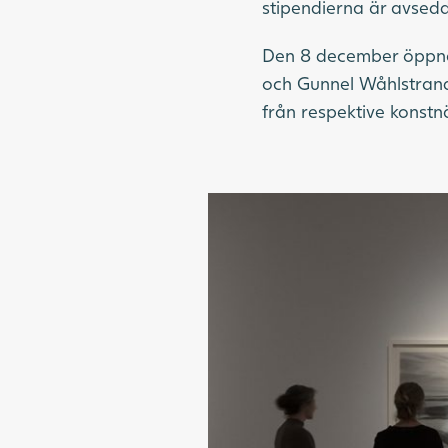
stipendierna är avsedd
Den 8 december öppna
och Gunnel Wåhlstrand
från respektive konstn