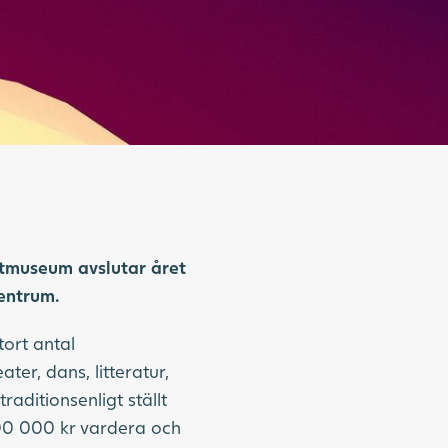
stmuseum avslutar året
centrum.
tort antal
ter, dans, litteratur,
raditionsenligt ställt
00 000 kr vardera och