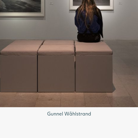
Gunnel Wåhlstrand