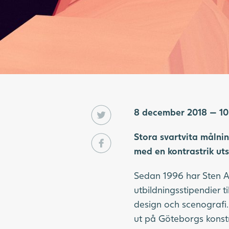
8 december 2018 — 10
Stora svartvita målni
med en kontrastrik uts
Sedan 1996 har Sten A O
utbildningsstipendier t
design och scenografi. E
ut på Göteborgs kons