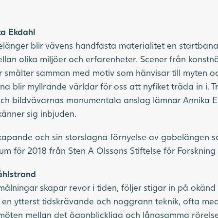
ka Ekdahl
länger blir vävens handfasta materialitet en startbana
lan olika miljöer och erfarenheter. Scener från konstn
or smälter samman med motiv som hänvisar till myten oc
a blir myllrande världar för oss att nyfiket träda in i. 
 och bildvävarnas monumentala anslag lämnar Annika E
änner sig inbjuden.
skapande och sin storslagna förnyelse av gobelängen s
um för 2018 från Sten A Olssons Stiftelse för Forskning 
hlstrand
lningar skapar revor i tiden, följer stigar in på okän
en ytterst tidskrävande och noggrann teknik, ofta med
 möten mellan det ögonblickliga och långsamma rörels