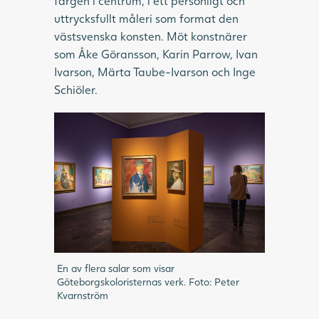
färgen i centrum, i ett personligt och
uttrycksfullt måleri som format den
västsvenska konsten. Möt konstnärer
som Åke Göransson, Karin Parrow, Ivan
Ivarson, Märta Taube-Ivarson och Inge
Schiöler.
En av flera salar som visar
Göteborgskoloristernas verk. Foto: Peter
Kvarnström