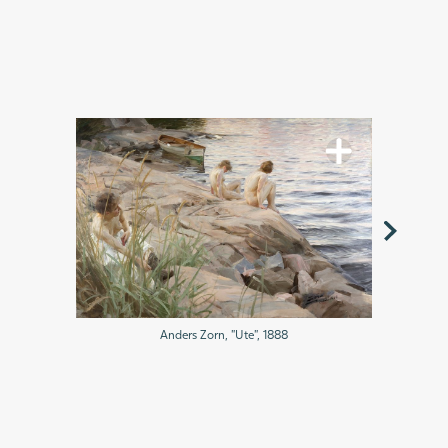
Anders Zorn, "Ute", 1888
Egron Lund