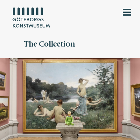
The Collection
Museisal med rosa väggar, stor målning av nakna kvinnor i gräs vid
vatten. Skulptur framför föreställandes barn i grön dräkt med
grenar från huvudet.