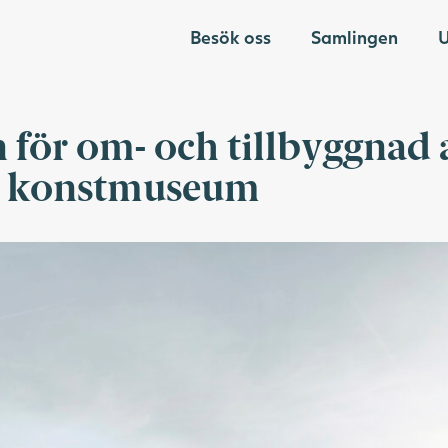
Besök oss
Samlingen
U
 för om- och tillbyggnad 
s konstmuseum
tbyggnad