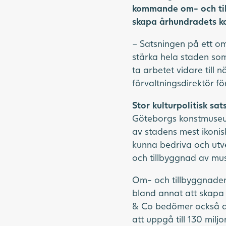
kommande om- och til
skapa århundradets ko
– Satsningen på ett o
stärka hela staden som
ta arbetet vidare till
förvaltningsdirektör fö
Stor kulturpolitisk s
Göteborgs konstmuseum
av stadens mest ikonis
kunna bedriva och utv
och tillbyggnad av mu
Om- och tillbyggnaden 
bland annat att skapa 
& Co bedömer också at
att uppgå till 130 milj