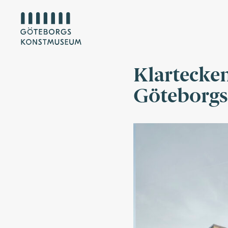
Klartecken
Göteborg
Visionsbild konstmuseets u