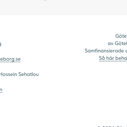
Göte
av Göteb
g
Samfinansierade 
Så här beha
teborg.se
Hossein Sehatlou
n