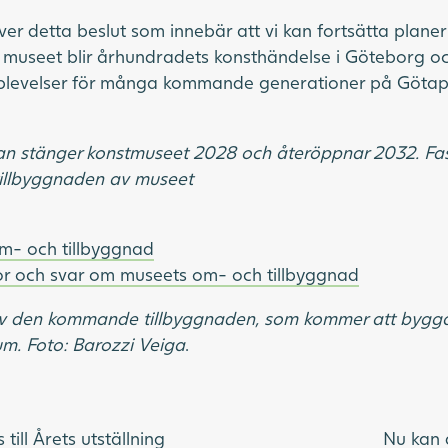
ver detta beslut som innebär att vi kan fortsätta plane
museet blir århundradets konsthändelse i Göteborg o
plevelser för många kommande generationer på Götapl
lan stänger konstmuseet 2028 och återöppnar 2032. Fa
tillbyggnaden av museet
m- och tillbyggnad
gor och svar om museets om- och tillbyggnad
 av den kommande tillbyggnaden, som kommer att bygg
. Foto: Barozzi Veiga
.
ill Årets utställning
Nu kan 