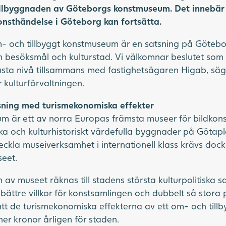
lbyggnaden av Göteborgs konstmuseum. Det innebär 
nsthändelse i Göteborg kan fortsätta.
m- och tillbyggt konstmuseum är en satsning på Göteb
 besöksmål och kulturstad. Vi välkomnar beslutet som 
 nästa nivå tillsammans med fastighetsägaren Higab, s
r kulturförvaltningen.
atsning med turismekonomiska effekter
 är ett av norra Europas främsta museer för bildkonst
ka och kulturhistoriskt värdefulla byggnader på Götapla
eckla museiverksamhet i internationell klass krävs do
seet.
av museet räknas till stadens största kulturpolitiska 
bättre villkor för konstsamlingen och dubbelt så stora 
t de turismekonomiska effekterna av ett om- och til
oner kronor årligen för staden.