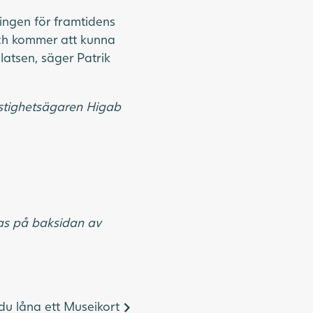
ringen för framtidens
ch kommer att kunna
atsen, säger Patrik
stighetsägaren Higab
as på baksidan av
du låna ett Museikort