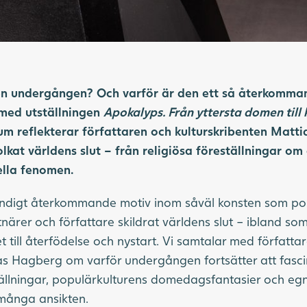
en undergången? Och varför är den ett så återkomman
 med utställningen
Apokalyps. Från yttersta domen till
 reflekterar författaren och kulturskribenten Matti
lkat världens slut – från religiösa föreställningar o
ella fenomen.
ändigt återkommande motiv inom såväl konsten som pop
ärer och författare skildrat världens slut – ibland so
t till återfödelse och nystart. Vi samtalar med författa
as Hagberg om varför undergången fortsätter att fasci
tällningar, populärkulturens domedagsfantasier och eg
många ansikten.