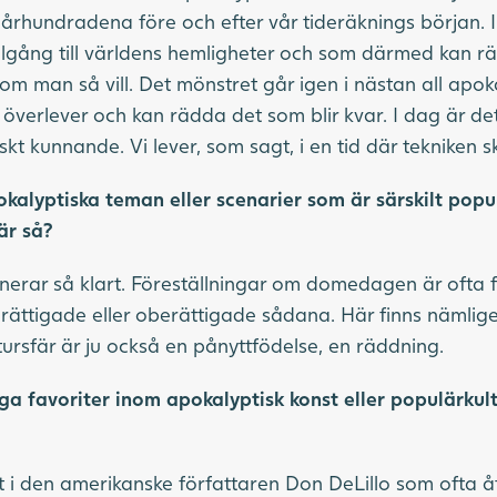
s århundradena före och efter vår tideräknings början. 
tillgång till världens hemligheter och som därmed kan r
 om man så vill. Det mönstret går igen i nästan all apoka
 överlever och kan rädda det som blir kvar. I dag är de
kt kunnande. Vi lever, som sagt, i en tid där tekniken 
okalyptiska teman eller scenarier som är särskilt popu
är så?
inerar så klart. Föreställningar om domedagen är ofta
rättigade eller oberättigade sådana. Här finns nämlige
ursfär är ju också en pånyttfödelse, en räddning.
ga favoriter inom apokalyptisk konst eller populärkul
st i den amerikanske författaren Don DeLillo som ofta å