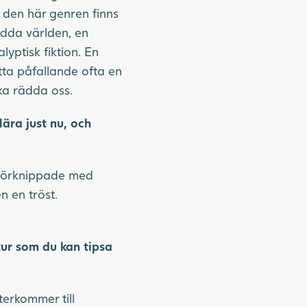
I den här genren finns
ädda världen, en
lyptisk fiktion. En
tta påfallande ofta en
ska rädda oss.
lära just nu, och
 förknippade med
n en tröst.
tur som du kan tipsa
terkommer till