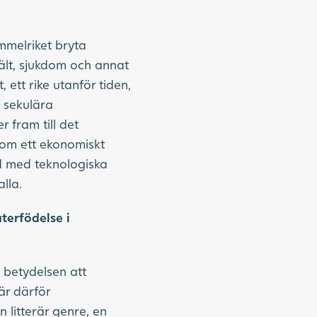
immelriket bryta
vält, sjukdom och annat
 ett rike utanför tiden,
ll sekulära
fram till det
nom ett ekonomiskt
ad med teknologiska
lla.
terfödelse i
 betydelsen att
är därför
litterär genre, en