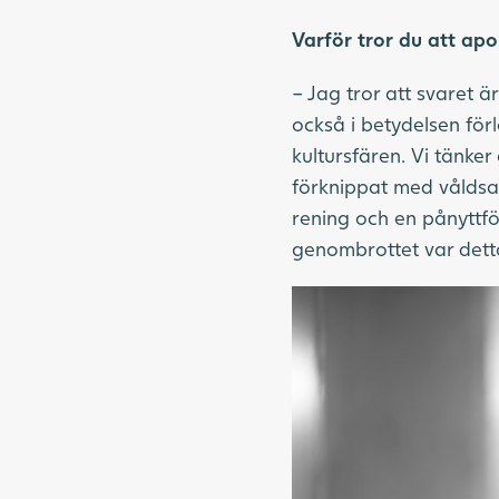
Varför tror du att apo
– Jag tror att svaret ä
också i betydelsen för
kultursfären. Vi tänker 
förknippat med våldsam
rening och en pånyttfö
genombrottet var detta e