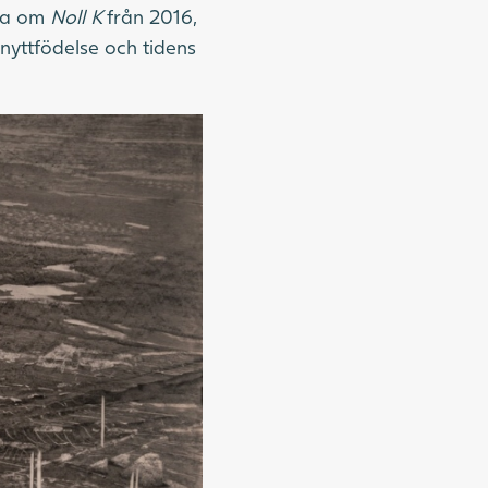
psa om
Noll K
från 2016,
nyttfödelse och tidens