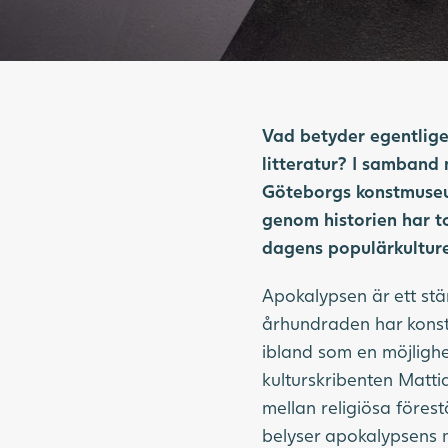
Vad betyder egentlig
litteratur? I samband
Göteborgs konstmuseum
genom historien har to
dagens populärkultur
Apokalypsen är ett st
århundraden har konstn
ibland som en möjlighe
kulturskribenten Matti
mellan religiösa föres
belyser apokalypsens 