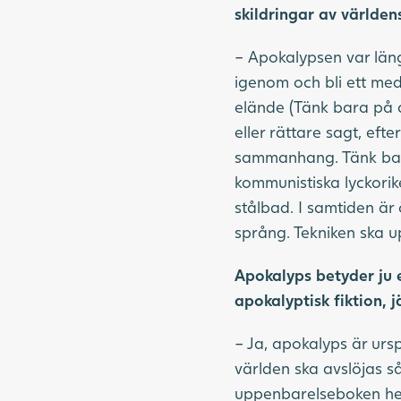
skildringar av världe
– Apokalypsen var länge
igenom och bli ett med
elände (Tänk bara på ap
eller rättare sagt, efte
sammanhang. Tänk bara
kommunistiska lyckorik
stålbad. I samtiden är
språng. Tekniken ska u
Apokalyps betyder ju e
apokalyptisk fiktion,
– Ja, apokalyps är urs
världen ska avslöjas s
uppenbarelseboken hete