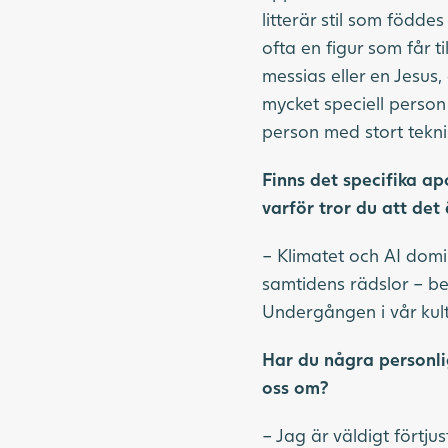
litterär stil som födde
ofta en figur som får 
messias eller en Jesus,
mycket speciell person
person med stort teknis
Finns det specifika ap
varför tror du att det 
– Klimatet och AI dom
samtidens rädslor – be
Undergången i vår kult
Har du några personli
oss om?
– Jag är väldigt förtju