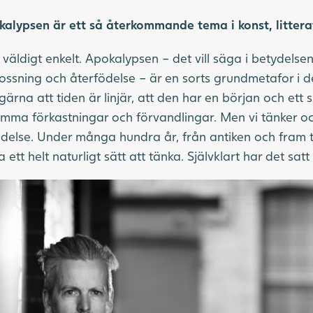
kalypsen är ett så återkommande tema i konst, litter
r väldigt enkelt. Apokalypsen – det vill säga i betydel
lossning och återfödelse – är en sorts grundmetafor i d
gärna att tiden är linjär, att den har en början och ett sl
ma förkastningar och förvandlingar. Men vi tänker ock
delse. Under många hundra år, från antiken och fram t
tt helt naturligt sätt att tänka. Självklart har det satt