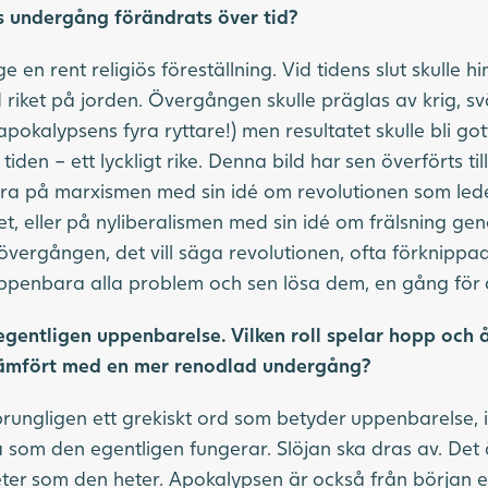
ns undergång förändrats över tid?
 en rent religiös föreställning. Vid tidens slut skulle h
 riket på jorden. Övergången skulle präglas av krig, s
okalypsens fyra ryttare!) men resultatet skulle bli gott,
r tiden – ett lyckligt rike. Denna bild har sen överförts ti
 på marxismen med sin idé om revolutionen som leder 
et, eller på nyliberalismen med sin idé om frälsning ge
 övergången, det vill säga revolutionen, ofta förknipp
ppenbara alla problem och sen lösa dem, en gång för a
gentligen uppenbarelse. Vilken roll spelar hopp och å
 jämfört med en mer renodlad undergång?
prungligen ett grekiskt ord som betyder uppenbarelse, i
å som den egentligen fungerar. Slöjan ska dras av. Det 
r som den heter. Apokalypsen är också från början en 