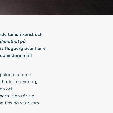
de tema i konst och
 klimathot
på
as Hagberg över hur vi
m domedagen till
ulärkulturen. I
m hotfull domedag,
ren och
nera. Han rör sig
na tips på verk som