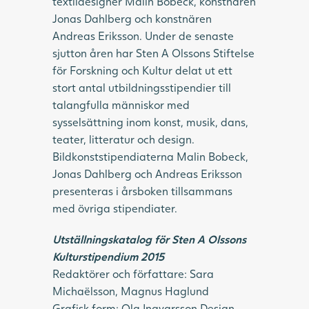
textildesigner Malin Bobeck, konstnären
Jonas Dahlberg och konstnären
Andreas Eriksson. Under de senaste
sjutton åren har Sten A Olssons Stiftelse
för Forskning och Kultur delat ut ett
stort antal utbildningsstipendier till
talangfulla människor med
sysselsättning inom konst, musik, dans,
teater, litteratur och design.
Bildkonststipendiaterna Malin Bobeck,
Jonas Dahlberg och Andreas Eriksson
presenteras i årsboken tillsammans
med övriga stipendiater.
Utställningskatalog för Sten A Olssons
Kulturstipendium 2015
Redaktörer och författare: Sara
Michaëlsson, Magnus Haglund
Grafisk form: Ola Ingvarsson Design