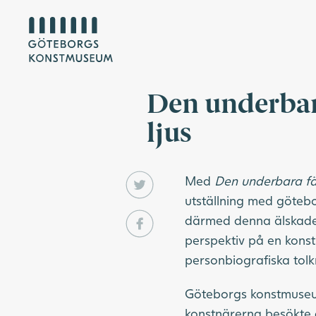
Den underbar
ljus
Med
Den underbara fär
utställning med götebo
därmed denna älskade 
perspektiv på en konstr
personbiografiska tolk
Göteborgs konstmuseum 
konstnärerna besökte 