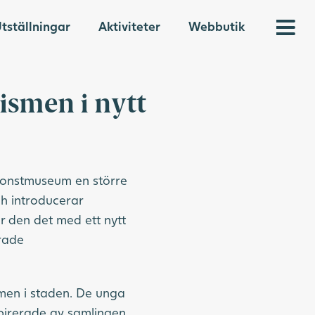
tställningar
Aktiviteter
Webbutik
ismen i nytt
konstmuseum en större
h introducerar
 den det med ett nytt
drade
smen i staden. De unga
pirerade av samlingen.