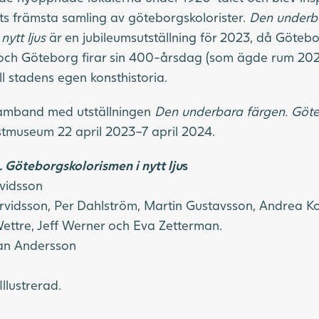
ts främsta samling av göteborgskolorister.
Den underba
ytt ljus
är en jubileumsutställning för 2023, då Göte
 och Göteborg firar sin 400-årsdag (som ägde rum 2021
ill stadens egen konsthistoria.
 samband med utställningen
Den underbara färgen. Göte
tmuseum 22 april 2023–7 april 2024.
 Göteborgskolorismen i nytt lju
s
rvidsson
 Arvidsson, Per Dahlström, Martin Gustavsson, Andrea Ko
ettre, Jeff Werner och Eva Zetterman.
fan Andersson
llustrerad.