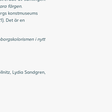
ra färgen.
borgs konstmuseums
). Det är en
borgskolorismen i nytt
llnitz, Lydia Sandgren,