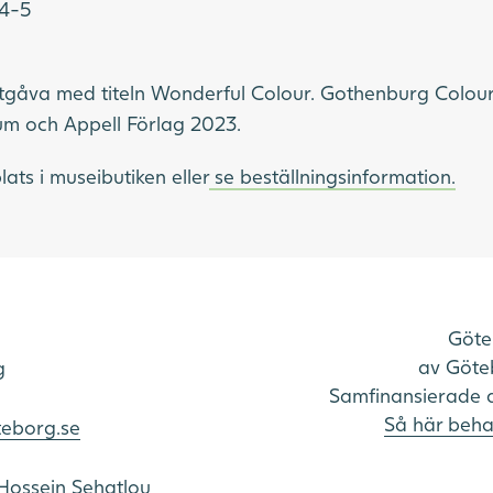
-4-5
utgåva med titeln Wonderful Colour. Gothenburg Colour
m och Appell Förlag 2023.
ats i museibutiken eller
se beställningsinformation.
Göte
av Göteb
g
Samfinansierade 
Så här beha
teborg.se
Hossein Sehatlou