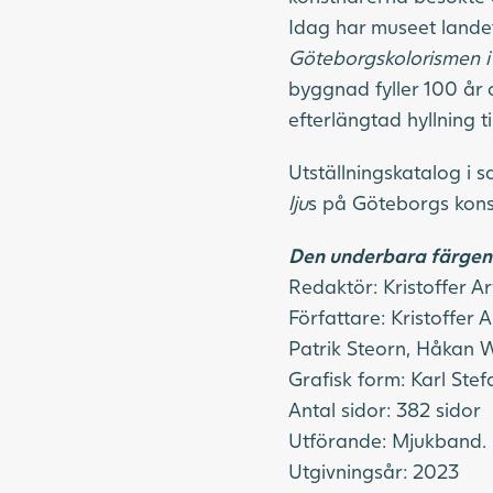
Idag har museet lande
Göteborgskolorismen i n
byggnad fyller 100 år
efterlängtad hyllning t
Utställningskatalog i
lju
s på Göteborgs kons
Den underbara färgen.
Redaktör: Kristoffer A
Författare: Kristoffer
Patrik Steorn, Håkan W
Grafisk form: Karl Ste
Antal sidor: 382 sidor
Utförande: Mjukband. I
Utgivningsår: 2023