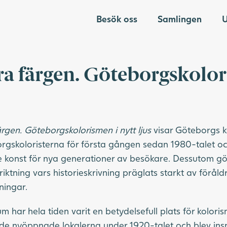
Besök oss
Samlingen
U
a färgen. Göteborgskolor
gen. Göteborgskolorismen i nytt ljus
visar Göteborgs 
rgskoloristerna för första gången sedan 1980-talet oc
konst för nya generationer av besökare. Dessutom gör
iktning vars historieskrivning präglats starkt av förål
ningar.
har hela tiden varit en betydelsefull plats för kolori
de nyöppnade lokalerna under 1920-talet och blev ins