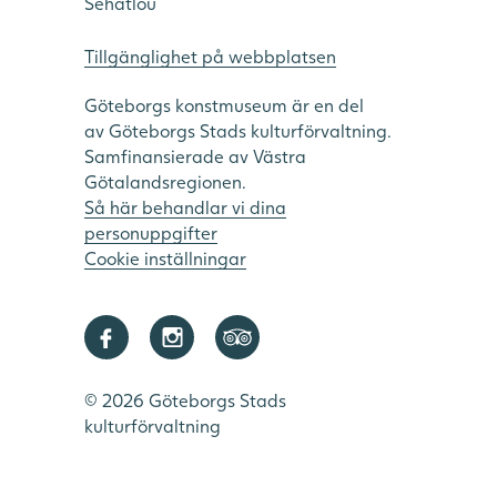
Sehatlou
Tillgänglighet på webbplatsen
Göteborgs konstmuseum är en del
av Göteborgs Stads kulturförvaltning.
Samfinansierade av Västra
Götalandsregionen.
Så här behandlar vi dina
personuppgifter
Cookie inställningar
Denna webbplats använder cookies
SWEDISH
Denna webbplats använder cookies för att förbättra
ENGLISH
användarupplevelsen. Genom att använda vår
webbplats samtycker du till alla cookies i enlighet med
vår cookiepolicy.
Läs mer
© 2026 Göteborgs Stads
kulturförvaltning
ACCEPTERA
ANPASSA
STRIKT NÖDVÄNDIGT