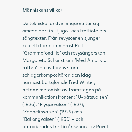
Människans villkor
De tekniska landvinningarna tar sig
omedelbart in i tjugo- och trettiotalets
sångtexter. Från revyscenen sjunger
kuplettcharmören Ernst Rolf
”Grammofondille” och revysångerskan
Margareta Schönström ”Med Amor vid
ratten”. En av tidens stora
schlagerkompositörer, den idag
närmast bortglömde Fred Winter,
betade metodiskt av framstegen på
kommunikationsfronten: ”U-båtsvalsen”
(1926), ”Flygarvalsen” (1927),
”Zeppelinvalsen” (1929) och
”Ballongvalsen” (1930) – och
parodierades trettio år senare av Povel