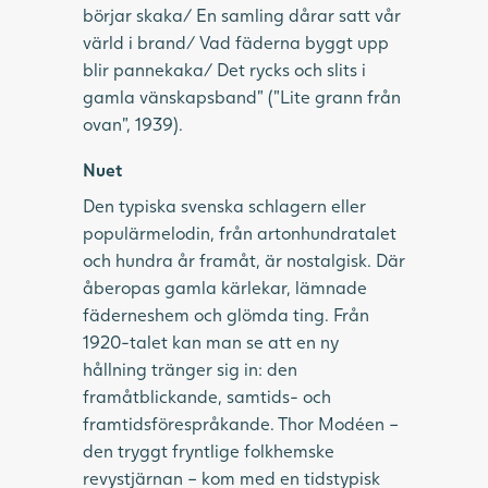
börjar skaka/ En samling dårar satt vår
värld i brand/ Vad fäderna byggt upp
blir pannekaka/ Det rycks och slits i
gamla vänskapsband” (”Lite grann från
ovan”, 1939).
Nuet
Den typiska svenska schlagern eller
populärmelodin, från artonhundratalet
och hundra år framåt, är nostalgisk. Där
åberopas gamla kärlekar, lämnade
fäderneshem och glömda ting. Från
1920-talet kan man se att en ny
hållning tränger sig in: den
framåtblickande, samtids- och
framtidsförespråkande. Thor Modéen –
den tryggt fryntlige folkhemske
revystjärnan – kom med en tidstypisk