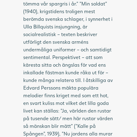
tömma vår spargris i år.” ”Min soldat”
(1940), krigstidens troligen mest
berömda svenska schlager, i synnerhet i
Ulla Billquists insjungning, är
socialrealistisk – texten beskriver
utförligt den svenska arméns
undermåliga uniformer – och samtidigt
sentimental. Perspektivet – att som
käresta sitta och ängslas för vad ens
inkallade fästman kunde råka ut för –
kunde många relatera till. I åtskilliga av
Edvard Perssons mäkta populära
melodier finns kriget med som ett hot,
en svart kuliss mot vilket det lilla goda
livet kan ställas: ”Ja, världen den rustar
på tusende sätt/ men här rustar värden
så mänskan blir mätt” (”Kalle på
Spången”, 1939), ”Nu jordens alla murar