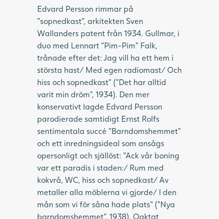
Edvard Persson rimmar på
”sopnedkast”, arkitekten Sven
Wallanders patent från 1934. Gullmar, i
duo med Lennart ”Pim-Pim” Falk,
trånade efter det: Jag vill ha ett hem i
största hast/ Med egen radiomast/ Och
hiss och sopnedkast” (”Det har alltid
varit min dröm”, 1934). Den mer
konservativt lagde Edvard Persson
parodierade samtidigt Ernst Rolfs
sentimentala succé ”Barndomshemmet”
och ett inredningsideal som ansågs
opersonligt och själlöst: ”Ack vår boning
var ett paradis i staden:/ Rum med
kokvrå, WC, hiss och sopnedkast/ Av
metaller alla möblerna vi gjorde/ I den
mån som vi för såna hade plats” (”Nya
barndomshemmet”, 1938). Oaktat