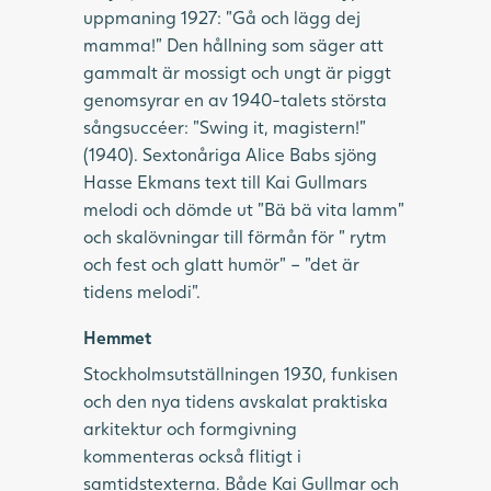
uppmaning 1927: ”Gå och lägg dej
mamma!” Den hållning som säger att
gammalt är mossigt och ungt är piggt
genomsyrar en av 1940-talets största
sångsuccéer: ”Swing it, magistern!”
(1940). Sextonåriga Alice Babs sjöng
Hasse Ekmans text till Kai Gullmars
melodi och dömde ut ”Bä bä vita lamm”
och skalövningar till förmån för ” rytm
och fest och glatt humör” – ”det är
tidens melodi”.
Hemmet
Stockholmsutställningen 1930, funkisen
och den nya tidens avskalat praktiska
arkitektur och formgivning
kommenteras också flitigt i
samtidstexterna. Både Kai Gullmar och