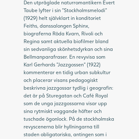
Den utpräglade naturromantikern Evert
Taube lyfter i sin ”Stockholmsmelodi”
(1929) helt självklart in konditoriet
Feiths, danssalongen Sphinx,
biograferna Röda Kvarn, Rivoli och
Regina samt aktuella biofilmer bland
sin sedvanliga skönhetsdyrkan och sina
Bellmanparafraser. En revyvisa som
Karl Gerhards ”Jazzgossen” (1922)
kommenterar en tidig urban subkultur
och placerar visans pedagogiskt
beskrivna jazzgossar tydlig i geografin:
det är på Sturegatan och Café Royal
som de unga jazzgossarna visar upp
sina rytmiskt vaggande höfter och
tuschade ögonlock. På de stockholmska
revyscenerna blir hyllningarna till
staden obligatoriska, antingen som i