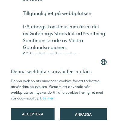
Tillgänglighet på webbplatsen
Göteborgs konstmuseum är en del
av Göteborgs Stads kulturförvaltning.
Samfinansierade av Västra
Götalandsregionen.
Så här behandlar vi dina
personuppgifter
Cookie inställningar
Denna webbplats använder cookies
SWEDISH
Denna webbplats använder cookies för att förbättra
ENGLISH
användarupplevelsen. Genom att använda vår
webbplats samtycker du till alla cookies i enlighet med
vår cookiepolicy.
Läs mer
© 2026 Göteborgs Stads
kulturförvaltning
ACCEPTERA
ANPASSA
STRIKT NÖDVÄNDIGT