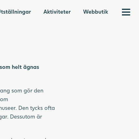
tställningar
Aktiviteter
Webbutik
som helt ägnas
nhang som gör den
r om
useer. Den tycks ofta
ngar. Dessutom är