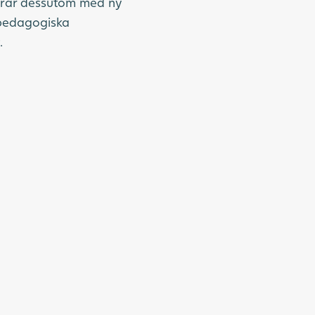
idrar dessutom med ny
 pedagogiska
.