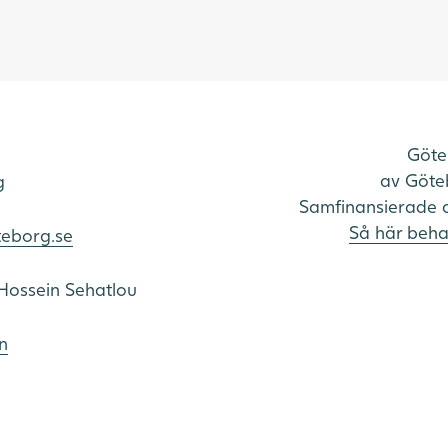
Göte
av Göteb
g
Samfinansierade 
Så här beha
teborg.se
Hossein Sehatlou
n