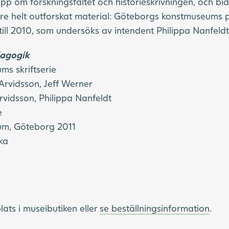
epp om forskningsfältet och historieskrivningen, och b
gare helt outforskat material: Göteborgs konstmuseums
ill 2010, som undersöks av intendent Philippa Nanfeldt
dagogik
s skriftserie
 Arvidsson, Jeff Werner
Arvidsson, Philippa Nanfeldt
e
m, Göteborg 2011
ka
lats i museibutiken eller
se beställningsinformation
.