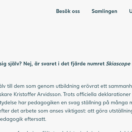
Besök oss
Samlingen
U
sig själv? Nej, är svaret i det fjärde numret
Skiascope
själv till dem som genom utbildning erövrat ett samma
rskare Kristoffer Arvidsson. Trots officiella deklaratione
ydelse har pedagogiken en svag ställning på många m
ter det arbete som anses viktigast: att göra utställni
edagogik eftersatt.