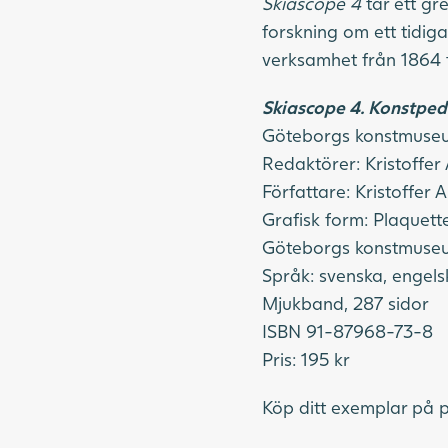
Skiascope 4
tar ett gr
forskning om ett tidi
verksamhet från 1864 t
Skiascope 4. Konstpe
Göteborgs konstmuseum
Redaktörer: Kristoffer
Författare: Kristoffer 
Grafisk form: Plaquett
Göteborgs konstmuseu
Språk: svenska, engels
Mjukband, 287 sidor
ISBN 91-87968-73-8
Pris: 195 kr
Köp ditt exemplar på p