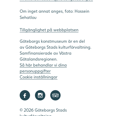
Om inget annat anges, foto: Hossein
Sehatlou
Tillgänglighet på webbplatsen
Göteborgs konstmuseum är en del
av Göteborgs Stads kulturförvaltning.
Samfinansierade av Västra
Götalandsregionen.
Så här behandlar vi dina
personuppgifter
Cookie inställningar
Denna webbplats använder cookies
SWEDISH
Denna webbplats använder cookies för att förbättra
ENGLISH
användarupplevelsen. Genom att använda vår
webbplats samtycker du till alla cookies i enlighet med
vår cookiepolicy.
Läs mer
© 2026 Göteborgs Stads
kulturförvaltning