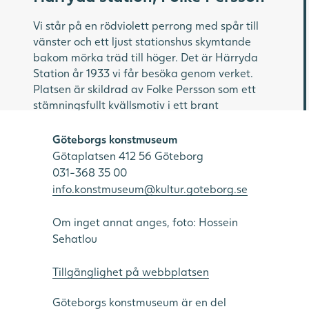
Vi står på en rödviolett perrong med spår till
vänster och ett ljust stationshus skymtande
bakom mörka träd till höger. Det är Härryda
Station år 1933 vi får besöka genom verket.
Platsen är skildrad av Folke Persson som ett
stämningsfullt kvällsmotiv i ett brant
perspektiv.
Göteborgs konstmuseum
Folke Persson, 1905–1964, Härryda station,
Götaplatsen 412 56 Göteborg
1933, olja på duk, 90 x 115 cm, Göteborgs
031-368 35 00
konstmuseum, inköpt 1965. Foto: Hossein
info.konstmuseum@kultur.goteborg.se
Sehatlou.
Svävande ljuskällor
Om inget annat anges, foto: Hossein
Sehatlou
Några starka elektriska ljuskällor lyser upp
scenen i verket. Strålkastare skiner som gula
Tillgänglighet på webbplatsen
svävande punkter i fjärran ovanför spåret. Ett
kallt, vitt ljus flödar från stationshuset ut över
Göteborgs konstmuseum är en del