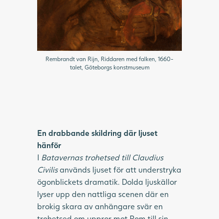
Rembrandt van Rijn, Riddaren med falken, 1660-
talet, Göteborgs konstmuseum
Rembrandt
En drabbande skildring där ljuset
hänför
I
Batavernas trohetsed till Claudius
Civilis
används ljuset för att understryka
ögonblickets dramatik. Dolda ljuskällor
lyser upp den nattliga scenen där en
brokig skara av anhängare svär en
trohetsed om uppror mot Rom till sin