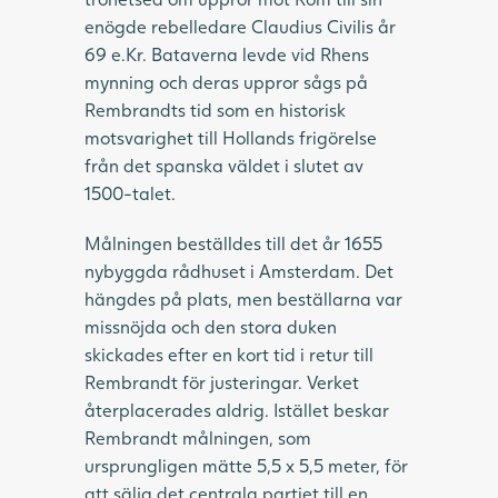
enögde rebelledare Claudius Civilis år
69 e.Kr. Bataverna levde vid Rhens
mynning och deras uppror sågs på
Rembrandts tid som en historisk
motsvarighet till Hollands frigörelse
från det spanska väldet i slutet av
1500-talet.
Målningen beställdes till det år 1655
nybyggda rådhuset i Amsterdam. Det
hängdes på plats, men beställarna var
missnöjda och den stora duken
skickades efter en kort tid i retur till
Rembrandt för justeringar. Verket
återplacerades aldrig. Istället beskar
Rembrandt målningen, som
ursprungligen mätte 5,5 x 5,5 meter, för
att sälja det centrala partiet till en