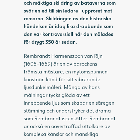
och mäktiga skildring av bataverna som
svär en ed till sin ledare i upproret mot
romarna.
Skildringen av den historiska
händelsen är idag lika drabbande som
den var kontroversiell när den målades
för drygt 350 år sedan.
Rembrandt Harmenszoon van Rijn
(1606–1669) är en av barockens
främsta mästare, en mytomspunnen
konstnär, känd för sitt vibrerande
ljusdunkelmåleri. Många av hans
målningar tycks glöda av ett
inneboende ljus som skapar en säregen
stämning och understryker det drama
som Rembrandt iscensätter. Rembrandt
är också en oöverträffad uttolkare av
komplexa känslor och mänskliga