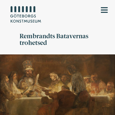
Rembrandts Batavernas
trohetsed
Målning i bruna nyanser av en grupp personer runt ett bord. Några
höjer sina svärd mot ledaren i krona.