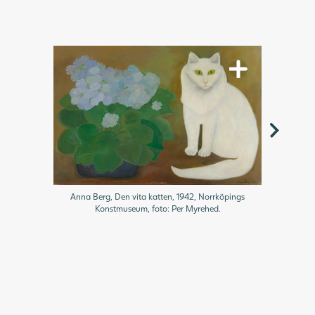
Anna Berg, Den vita katten, 1942, Norrköpings
Konstmuseum, foto: Per Myrehed.
Peter Dahl,
serien D
konstmuseum