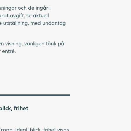
ningar och de ingår i
arat avgift, se aktuell
ve utställning, med undantag
n visning, vänligen tänk på
r entré.
lick, frihet
ropp. Ideal, blick, frihet visas