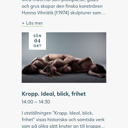
och grus skapar den finska konstnären
Hanna Vihriälä (f.1974) skulpturer som
överraskar. Materialen är vardagliga
Läs mer
och sällan uppmärksammade i konsten.
Bild: Hanna Vihriälä, Mercedes-Benz G-
Genom att för hand trä godis eller
klass, 2022. Foto: Hossein Sehatlou,
SÖN
akrylpärlor på stålvajrar, skapar
Göteborgs konstmuseum.
04
Vihriälä installationer som kan innehålla
OKT
upp till 350 000 delar. Tillsammans
bildar de en illusorisk helhet, i verk som
är både komplexa, lekfulla och sinnliga.
Under visningen fördjupar vi oss i
utställningen "Same Moment of
Pleasure" och Hanna Vihriäläs
konstnärskap.
Kropp. Ideal, blick, frihet
14:00 — 14:30
I utställningen "Kropp. Ideal, blick,
frihet" visas historiska och samtida verk
som på olika sätt knyter an till kroppen.