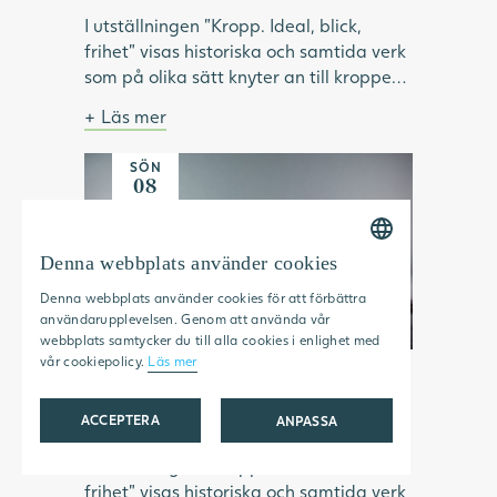
I utställningen "Kropp. Ideal, blick,
frihet" visas historiska och samtida verk
som på olika sätt knyter an till kroppen.
Under visningen pratar vi om hur ideal
Läs mer
format och omformat idéer om kropp
Bild: Julia Peirone, Ocean Dream ur
och skönhet. Vilken roll har modellen
serien Diamonds Dancing, 2017,
SÖN
haft inom konsthistorien? Vilka kroppar
Göteborgs konstmuseum.
08
har visats upp och utifrån vems blick? Vi
NOV
tittar på konstnärskap som utmanar
kroppsliga ideal och ser exempel på
Denna webbplats använder cookies
SWEDISH
konstnärer som använder kroppen som
Denna webbplats använder cookies för att förbättra
verktyg för frigörelse.
ENGLISH
användarupplevelsen. Genom att använda vår
webbplats samtycker du till alla cookies i enlighet med
vår cookiepolicy.
Läs mer
Kropp. Ideal, blick, frihet
15:00 — 15:30
ACCEPTERA
ANPASSA
I utställningen "Kropp. Ideal, blick,
STRIKT NÖDVÄNDIGT
frihet" visas historiska och samtida verk