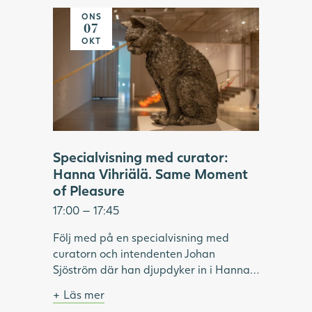
Genom att för hand trä godis eller
klass, 2022. Foto: Hossein Sehatlou,
ONS
akrylpärlor på stålvajrar, skapar
Göteborgs konstmuseum.
07
Vihriälä installationer som kan innehålla
OKT
upp till 350 000 delar. Tillsammans
bildar de en illusorisk helhet, i verk som
är både komplexa, lekfulla och sinnliga.
Under visningen fördjupar vi oss i
utställningen "Same Moment of
Pleasure" och Hanna Vihriäläs
konstnärskap.
Specialvisning med curator:
Hanna Vihriälä. Same Moment
of Pleasure
17:00 — 17:45
Följ med på en specialvisning med
curatorn och intendenten Johan
Sjöström där han djupdyker in i Hanna
Vihriäläs överraskande skulpturer.
Läs mer
Materialen hon valt att använda är
Ingår i entrébiljetten