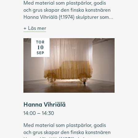
Med material som plastpärlor, godis
och grus skapar den finska konstnären
Hanna Vihriälä (f.1974) skulpturer som
överraskar. Materialen är vardagliga
Läs mer
och sällan uppmärksammade i konsten.
Bild: Hanna Vihriälä, Mercedes-Benz G-
Genom att för hand trä godis eller
klass, 2022. Foto: Hossein Sehatlou,
TOR
Många hängande band skapar bilden av en
akrylpärlor på stålvajrar, skapar
Göteborgs konstmuseum.
10
gul bil
Vihriälä installationer som kan innehålla
SEP
upp till 350 000 delar. Tillsammans
bildar de en illusorisk helhet, i verk som
är både komplexa, lekfulla och sinnliga.
Under visningen fördjupar vi oss i
utställningen "Same Moment of
Pleasure" och Hanna Vihriäläs
konstnärskap.
Hanna Vihriälä
14:00 — 14:30
Med material som plastpärlor, godis
och grus skapar den finska konstnären