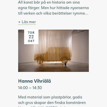
All konst bär på en historia om sina
egna färger. Men hur hittade nyanserna
till verken och vilka berättelser rymmer
de? Följ med på en vandring bland
Läs mer
målningar och skulpturer med färger
Ingår i entrébiljetten. Samling i foajén.
som väckt begär, burit hemligheter och
TOR
Många hängande band skapar bilden av en
förändrat hur världen både målats och
22
gul bil
Bild: Carl Kylberg, Hemkomsten, 1938,
betraktats.
OKT
Göteborgs konstmuseum.
Hanna Vihriälä
14:00 — 14:30
Med material som plastpärlor, godis
och grus skapar den finska konstnären