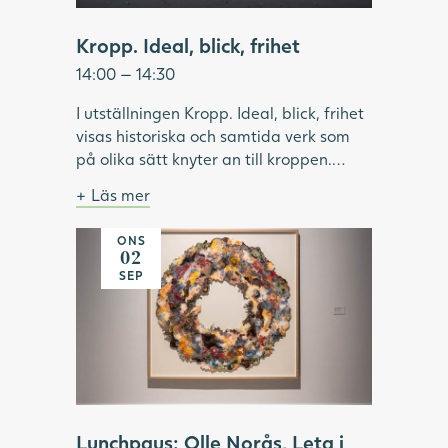
Kropp. Ideal, blick, frihet
14:00 — 14:30
I utställningen Kropp. Ideal, blick, frihet
visas historiska och samtida verk som
på olika sätt knyter an till kroppen.
Under visningen pratar vi om hur ideal
Läs mer
format och omformat idéer om kropp
Bild: Julia Peirone, Ocean Dream ur
och skönhet. Vilken roll har modellen
serien Diamonds Dancing, 2017,
ONS
haft inom konsthistorien? Vilka kroppar
Göteborgs konstmuseum.
02
har visats upp och utifrån vems blick? Vi
SEP
tittar på konstnärskap som utmanar
kroppsliga ideal och ser exempel på
konstnärer som använder kroppen som
verktyg för frigörelse.
Lunchpaus: Olle Norås, Leta i