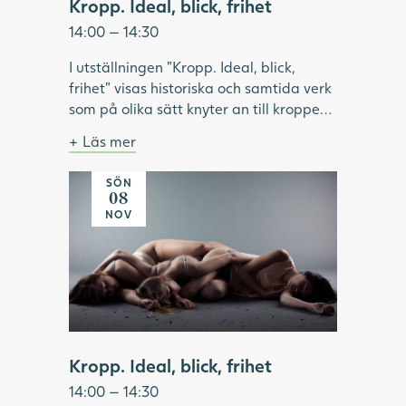
Kropp. Ideal, blick, frihet
14:00 — 14:30
I utställningen "Kropp. Ideal, blick,
frihet" visas historiska och samtida verk
som på olika sätt knyter an till kroppen.
Under visningen pratar vi om hur ideal
Läs mer
format och omformat idéer om kropp
Bild: Julia Peirone, Ocean Dream ur
och skönhet. Vilken roll har modellen
serien Diamonds Dancing, 2017,
SÖN
haft inom konsthistorien? Vilka kroppar
Göteborgs konstmuseum.
08
har visats upp och utifrån vems blick? Vi
NOV
tittar på konstnärskap som utmanar
kroppsliga ideal och ser exempel på
konstnärer som använder kroppen som
verktyg för frigörelse.
Kropp. Ideal, blick, frihet
14:00 — 14:30