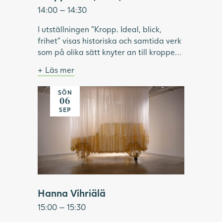
14:00 — 14:30
I utställningen "Kropp. Ideal, blick,
frihet" visas historiska och samtida verk
som på olika sätt knyter an till kroppen.
Under visningen pratar vi om hur ideal
Läs mer
format och omformat idéer om kropp
Bild: Julia Peirone, Ocean Dream ur
och skönhet. Vilken roll har modellen
serien Diamonds Dancing, 2017,
SÖN
Många hängande band skapar bilden av en
haft inom konsthistorien? Vilka kroppar
Göteborgs konstmuseum.
06
gul bil
har visats upp och utifrån vems blick? Vi
SEP
tittar på konstnärskap som utmanar
kroppsliga ideal och ser exempel på
konstnärer som använder kroppen som
verktyg för frigörelse.
Hanna Vihriälä
15:00 — 15:30