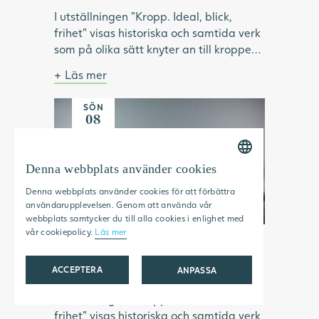
I utställningen "Kropp. Ideal, blick,
frihet" visas historiska och samtida verk
som på olika sätt knyter an till kroppen.
Under visningen pratar vi om hur ideal
Läs mer
format och omformat idéer om kropp
Bild: Julia Peirone, Ocean Dream ur
och skönhet. Vilken roll har modellen
serien Diamonds Dancing, 2017,
SÖN
haft inom konsthistorien? Vilka kroppar
Göteborgs konstmuseum.
08
har visats upp och utifrån vems blick? Vi
NOV
tittar på konstnärskap som utmanar
kroppsliga ideal och ser exempel på
Denna webbplats använder cookies
SWEDISH
konstnärer som använder kroppen som
Denna webbplats använder cookies för att förbättra
verktyg för frigörelse.
ENGLISH
användarupplevelsen. Genom att använda vår
webbplats samtycker du till alla cookies i enlighet med
vår cookiepolicy.
Läs mer
Kropp. Ideal, blick, frihet
15:00 — 15:30
ACCEPTERA
ANPASSA
I utställningen "Kropp. Ideal, blick,
STRIKT NÖDVÄNDIGT
frihet" visas historiska och samtida verk