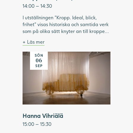
14:00 — 14:30
I utställningen "Kropp. Ideal, blick,
frihet" visas historiska och samtida verk
som på olika sätt knyter an till kroppen.
Under visningen pratar vi om hur ideal
Läs mer
format och omformat idéer om kropp
Bild: Julia Peirone, Ocean Dream ur
och skönhet. Vilken roll har modellen
serien Diamonds Dancing, 2017,
SÖN
Många hängande band skapar bilden av en
haft inom konsthistorien? Vilka kroppar
Göteborgs konstmuseum.
06
gul bil
har visats upp och utifrån vems blick? Vi
SEP
tittar på konstnärskap som utmanar
kroppsliga ideal och ser exempel på
konstnärer som använder kroppen som
verktyg för frigörelse.
Hanna Vihriälä
15:00 — 15:30