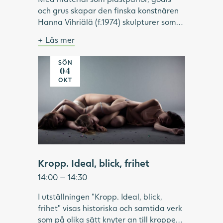
och grus skapar den finska konstnären
Hanna Vihriälä (f.1974) skulpturer som
överraskar. Materialen är vardagliga
Läs mer
och sällan uppmärksammade i konsten.
Bild: Hanna Vihriälä, Mercedes-Benz G-
Genom att för hand trä godis eller
klass, 2022. Foto: Hossein Sehatlou,
SÖN
akrylpärlor på stålvajrar, skapar
Göteborgs konstmuseum.
04
Vihriälä installationer som kan innehålla
OKT
upp till 350 000 delar. Tillsammans
bildar de en illusorisk helhet, i verk som
är både komplexa, lekfulla och sinnliga.
Under visningen fördjupar vi oss i
utställningen "Same Moment of
Pleasure" och Hanna Vihriäläs
konstnärskap.
Kropp. Ideal, blick, frihet
14:00 — 14:30
I utställningen "Kropp. Ideal, blick,
frihet" visas historiska och samtida verk
som på olika sätt knyter an till kroppen.