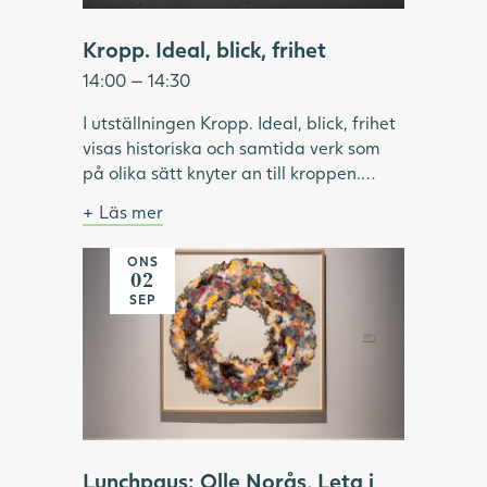
Kropp. Ideal, blick, frihet
14:00 — 14:30
I utställningen Kropp. Ideal, blick, frihet
visas historiska och samtida verk som
på olika sätt knyter an till kroppen.
Under visningen pratar vi om hur ideal
Läs mer
format och omformat idéer om kropp
Bild: Julia Peirone, Ocean Dream ur
och skönhet. Vilken roll har modellen
serien Diamonds Dancing, 2017,
ONS
haft inom konsthistorien? Vilka kroppar
Göteborgs konstmuseum.
02
har visats upp och utifrån vems blick? Vi
SEP
tittar på konstnärskap som utmanar
kroppsliga ideal och ser exempel på
konstnärer som använder kroppen som
verktyg för frigörelse.
Lunchpaus: Olle Norås, Leta i