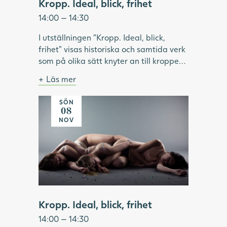
Kropp. Ideal, blick, frihet
14:00 — 14:30
I utställningen "Kropp. Ideal, blick,
frihet" visas historiska och samtida verk
som på olika sätt knyter an till kroppen.
Under visningen pratar vi om hur ideal
Läs mer
format och omformat idéer om kropp
Bild: Julia Peirone, Ocean Dream ur
och skönhet. Vilken roll har modellen
serien Diamonds Dancing, 2017,
SÖN
haft inom konsthistorien? Vilka kroppar
Göteborgs konstmuseum.
08
har visats upp och utifrån vems blick? Vi
NOV
tittar på konstnärskap som utmanar
kroppsliga ideal och ser exempel på
konstnärer som använder kroppen som
verktyg för frigörelse.
Kropp. Ideal, blick, frihet
14:00 — 14:30