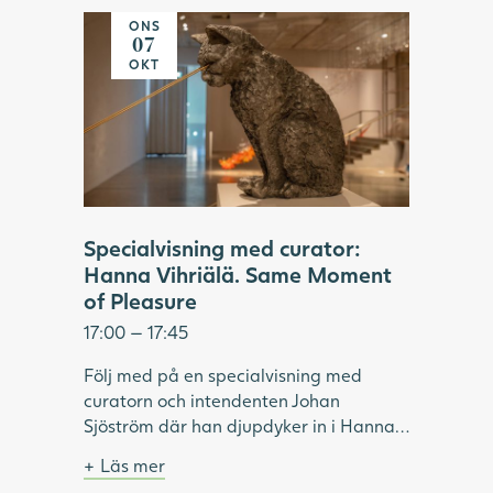
Genom att för hand trä godis eller
klass, 2022. Foto: Hossein Sehatlou,
ONS
akrylpärlor på stålvajrar, skapar
Göteborgs konstmuseum.
07
Vihriälä installationer som kan innehålla
OKT
upp till 350 000 delar. Tillsammans
bildar de en illusorisk helhet, i verk som
är både komplexa, lekfulla och sinnliga.
Under visningen fördjupar vi oss i
utställningen "Same Moment of
Pleasure" och Hanna Vihriäläs
konstnärskap.
Specialvisning med curator:
Hanna Vihriälä. Same Moment
of Pleasure
17:00 — 17:45
Följ med på en specialvisning med
curatorn och intendenten Johan
Sjöström där han djupdyker in i Hanna
Vihriäläs överraskande skulpturer.
Läs mer
Materialen hon valt att använda är
Ingår i entrébiljetten