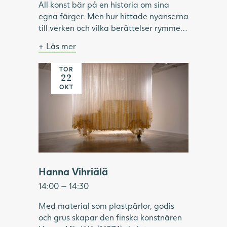
All konst bär på en historia om sina
egna färger. Men hur hittade nyanserna
till verken och vilka berättelser rymmer
de? Följ med på en vandring bland
Läs mer
målningar och skulpturer med färger
Ingår i entrébiljetten. Samling i foajén.
som väckt begär, burit hemligheter och
TOR
Många hängande band skapar bilden av en
förändrat hur världen både målats och
22
gul bil
Bild: Carl Kylberg, Hemkomsten, 1938,
betraktats.
OKT
Göteborgs konstmuseum.
Hanna Vihriälä
14:00 — 14:30
Med material som plastpärlor, godis
och grus skapar den finska konstnären