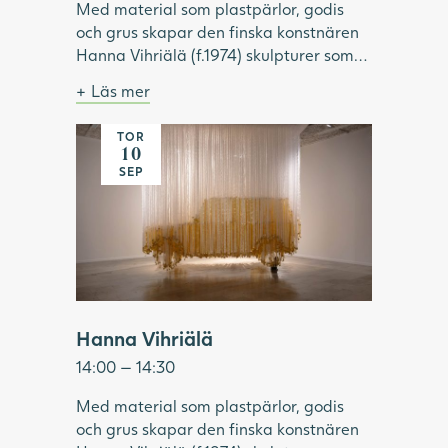
Med material som plastpärlor, godis
och grus skapar den finska konstnären
Hanna Vihriälä (f.1974) skulpturer som
överraskar. Materialen är vardagliga
Läs mer
och sällan uppmärksammade i konsten.
Bild: Hanna Vihriälä, Mercedes-Benz G-
Genom att för hand trä godis eller
klass, 2022. Foto: Hossein Sehatlou,
TOR
Många hängande band skapar bilden av en
akrylpärlor på stålvajrar, skapar
Göteborgs konstmuseum.
10
gul bil
Vihriälä installationer som kan innehålla
SEP
upp till 350 000 delar. Tillsammans
bildar de en illusorisk helhet, i verk som
är både komplexa, lekfulla och sinnliga.
Under visningen fördjupar vi oss i
utställningen "Same Moment of
Pleasure" och Hanna Vihriäläs
konstnärskap.
Hanna Vihriälä
14:00 — 14:30
Med material som plastpärlor, godis
och grus skapar den finska konstnären