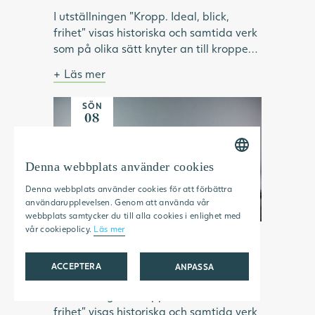
I utställningen "Kropp. Ideal, blick,
frihet" visas historiska och samtida verk
som på olika sätt knyter an till kroppen.
Under visningen pratar vi om hur ideal
Läs mer
format och omformat idéer om kropp
Bild: Julia Peirone, Ocean Dream ur
och skönhet. Vilken roll har modellen
serien Diamonds Dancing, 2017,
SÖN
haft inom konsthistorien? Vilka kroppar
Göteborgs konstmuseum.
08
har visats upp och utifrån vems blick? Vi
NOV
tittar på konstnärskap som utmanar
kroppsliga ideal och ser exempel på
Denna webbplats använder cookies
SWEDISH
konstnärer som använder kroppen som
Denna webbplats använder cookies för att förbättra
verktyg för frigörelse.
ENGLISH
användarupplevelsen. Genom att använda vår
webbplats samtycker du till alla cookies i enlighet med
vår cookiepolicy.
Läs mer
Kropp. Ideal, blick, frihet
15:00 — 15:30
ACCEPTERA
ANPASSA
I utställningen "Kropp. Ideal, blick,
STRIKT NÖDVÄNDIGT
frihet" visas historiska och samtida verk