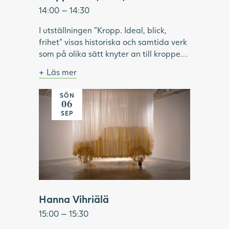
14:00 — 14:30
I utställningen "Kropp. Ideal, blick,
frihet" visas historiska och samtida verk
som på olika sätt knyter an till kroppen.
Under visningen pratar vi om hur ideal
Läs mer
format och omformat idéer om kropp
Bild: Julia Peirone, Ocean Dream ur
och skönhet. Vilken roll har modellen
serien Diamonds Dancing, 2017,
SÖN
Många hängande band skapar bilden av en
haft inom konsthistorien? Vilka kroppar
Göteborgs konstmuseum.
06
gul bil
har visats upp och utifrån vems blick? Vi
SEP
tittar på konstnärskap som utmanar
kroppsliga ideal och ser exempel på
konstnärer som använder kroppen som
verktyg för frigörelse.
Hanna Vihriälä
15:00 — 15:30