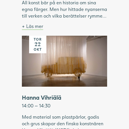
All konst bär på en historia om sina
egna färger. Men hur hittade nyanserna
till verken och vilka berättelser rymmer
de? Följ med på en vandring bland
Läs mer
målningar och skulpturer med färger
Ingår i entrébiljetten. Samling i foajén.
som väckt begär, burit hemligheter och
TOR
Många hängande band skapar bilden av en
förändrat hur världen både målats och
22
gul bil
Bild: Carl Kylberg, Hemkomsten, 1938,
betraktats.
OKT
Göteborgs konstmuseum.
Hanna Vihriälä
14:00 — 14:30
Med material som plastpärlor, godis
och grus skapar den finska konstnären