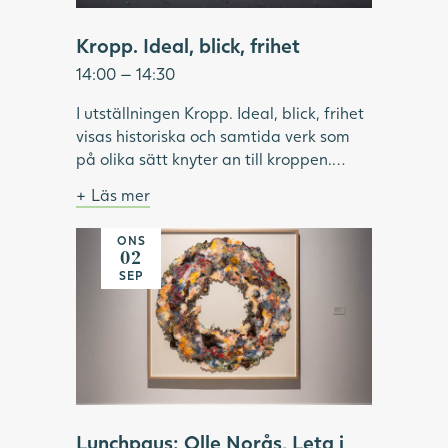
Kropp. Ideal, blick, frihet
14:00 — 14:30
I utställningen Kropp. Ideal, blick, frihet
visas historiska och samtida verk som
på olika sätt knyter an till kroppen.
Under visningen pratar vi om hur ideal
Läs mer
format och omformat idéer om kropp
Bild: Julia Peirone, Ocean Dream ur
och skönhet. Vilken roll har modellen
serien Diamonds Dancing, 2017,
ONS
haft inom konsthistorien? Vilka kroppar
Göteborgs konstmuseum.
02
har visats upp och utifrån vems blick? Vi
SEP
tittar på konstnärskap som utmanar
kroppsliga ideal och ser exempel på
konstnärer som använder kroppen som
verktyg för frigörelse.
Lunchpaus: Olle Norås, Leta i