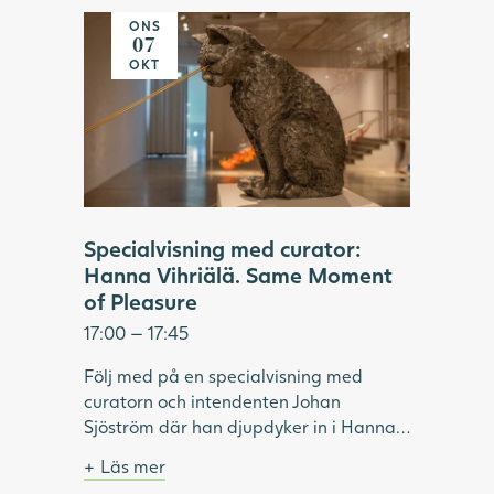
Genom att för hand trä godis eller
klass, 2022. Foto: Hossein Sehatlou,
ONS
akrylpärlor på stålvajrar, skapar
Göteborgs konstmuseum.
07
Vihriälä installationer som kan innehålla
OKT
upp till 350 000 delar. Tillsammans
bildar de en illusorisk helhet, i verk som
är både komplexa, lekfulla och sinnliga.
Under visningen fördjupar vi oss i
utställningen "Same Moment of
Pleasure" och Hanna Vihriäläs
konstnärskap.
Specialvisning med curator:
Hanna Vihriälä. Same Moment
of Pleasure
17:00 — 17:45
Följ med på en specialvisning med
curatorn och intendenten Johan
Sjöström där han djupdyker in i Hanna
Vihriäläs överraskande skulpturer.
Läs mer
Materialen hon valt att använda är
Ingår i entrébiljetten