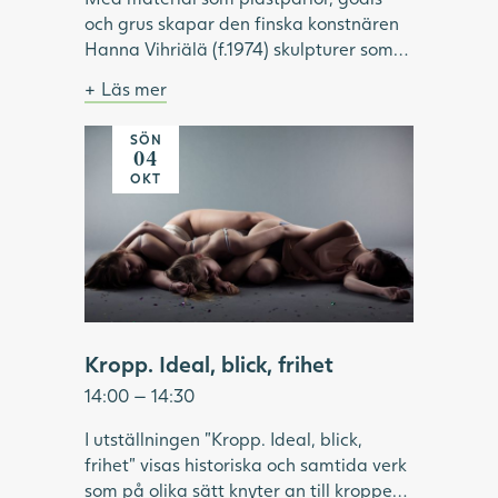
och grus skapar den finska konstnären
Hanna Vihriälä (f.1974) skulpturer som
överraskar. Materialen är vardagliga
Läs mer
och sällan uppmärksammade i konsten.
Bild: Hanna Vihriälä, Mercedes-Benz G-
Genom att för hand trä godis eller
klass, 2022. Foto: Hossein Sehatlou,
SÖN
akrylpärlor på stålvajrar, skapar
Göteborgs konstmuseum.
04
Vihriälä installationer som kan innehålla
OKT
upp till 350 000 delar. Tillsammans
bildar de en illusorisk helhet, i verk som
är både komplexa, lekfulla och sinnliga.
Under visningen fördjupar vi oss i
utställningen "Same Moment of
Pleasure" och Hanna Vihriäläs
konstnärskap.
Kropp. Ideal, blick, frihet
14:00 — 14:30
I utställningen "Kropp. Ideal, blick,
frihet" visas historiska och samtida verk
som på olika sätt knyter an till kroppen.