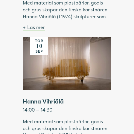
Med material som plastpärlor, godis
och grus skapar den finska konstnären
Hanna Vihriälä (f.1974) skulpturer som
överraskar. Materialen är vardagliga
Läs mer
och sällan uppmärksammade i konsten.
Bild: Hanna Vihriälä, Mercedes-Benz G-
Genom att för hand trä godis eller
klass, 2022. Foto: Hossein Sehatlou,
TOR
Många hängande band skapar bilden av en
akrylpärlor på stålvajrar, skapar
Göteborgs konstmuseum.
10
gul bil
Vihriälä installationer som kan innehålla
SEP
upp till 350 000 delar. Tillsammans
bildar de en illusorisk helhet, i verk som
är både komplexa, lekfulla och sinnliga.
Under visningen fördjupar vi oss i
utställningen "Same Moment of
Pleasure" och Hanna Vihriäläs
konstnärskap.
Hanna Vihriälä
14:00 — 14:30
Med material som plastpärlor, godis
och grus skapar den finska konstnären