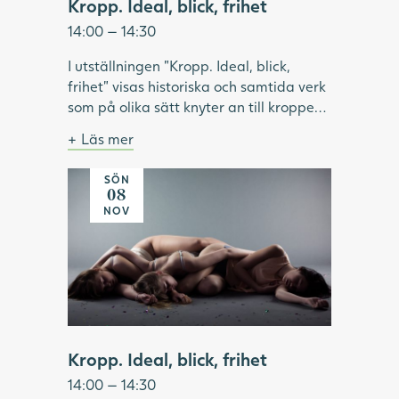
Kropp. Ideal, blick, frihet
14:00 — 14:30
I utställningen "Kropp. Ideal, blick,
frihet" visas historiska och samtida verk
som på olika sätt knyter an till kroppen.
Under visningen pratar vi om hur ideal
Läs mer
format och omformat idéer om kropp
Bild: Julia Peirone, Ocean Dream ur
och skönhet. Vilken roll har modellen
serien Diamonds Dancing, 2017,
SÖN
haft inom konsthistorien? Vilka kroppar
Göteborgs konstmuseum.
08
har visats upp och utifrån vems blick? Vi
NOV
tittar på konstnärskap som utmanar
kroppsliga ideal och ser exempel på
konstnärer som använder kroppen som
verktyg för frigörelse.
Kropp. Ideal, blick, frihet
14:00 — 14:30