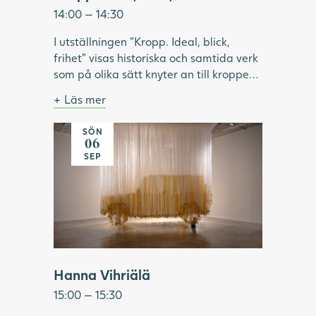
14:00 — 14:30
I utställningen "Kropp. Ideal, blick,
frihet" visas historiska och samtida verk
som på olika sätt knyter an till kroppen.
Under visningen pratar vi om hur ideal
Läs mer
format och omformat idéer om kropp
Bild: Julia Peirone, Ocean Dream ur
och skönhet. Vilken roll har modellen
serien Diamonds Dancing, 2017,
SÖN
Många hängande band skapar bilden av en
haft inom konsthistorien? Vilka kroppar
Göteborgs konstmuseum.
06
gul bil
har visats upp och utifrån vems blick? Vi
SEP
tittar på konstnärskap som utmanar
kroppsliga ideal och ser exempel på
konstnärer som använder kroppen som
verktyg för frigörelse.
Hanna Vihriälä
15:00 — 15:30