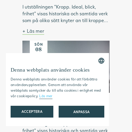
I utställningen "Kropp. Ideal, blick,
frihet" visas historiska och samtida verk
som på olika sätt knyter an till kroppen.
Under visningen pratar vi om hur ideal
Läs mer
format och omformat idéer om kropp
Bild: Julia Peirone, Ocean Dream ur
och skönhet. Vilken roll har modellen
serien Diamonds Dancing, 2017,
SÖN
haft inom konsthistorien? Vilka kroppar
Göteborgs konstmuseum.
08
har visats upp och utifrån vems blick? Vi
NOV
tittar på konstnärskap som utmanar
kroppsliga ideal och ser exempel på
Denna webbplats använder cookies
SWEDISH
konstnärer som använder kroppen som
Denna webbplats använder cookies för att förbättra
verktyg för frigörelse.
ENGLISH
användarupplevelsen. Genom att använda vår
webbplats samtycker du till alla cookies i enlighet med
vår cookiepolicy.
Läs mer
Kropp. Ideal, blick, frihet
15:00 — 15:30
ACCEPTERA
ANPASSA
I utställningen "Kropp. Ideal, blick,
STRIKT NÖDVÄNDIGT
frihet" visas historiska och samtida verk