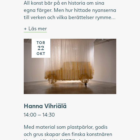
All konst bär på en historia om sina
egna färger. Men hur hittade nyanserna
till verken och vilka berättelser rymmer
de? Följ med på en vandring bland
Läs mer
målningar och skulpturer med färger
Ingår i entrébiljetten. Samling i foajén.
som väckt begär, burit hemligheter och
TOR
Många hängande band skapar bilden av en
förändrat hur världen både målats och
22
gul bil
Bild: Carl Kylberg, Hemkomsten, 1938,
betraktats.
OKT
Göteborgs konstmuseum.
Hanna Vihriälä
14:00 — 14:30
Med material som plastpärlor, godis
och grus skapar den finska konstnären