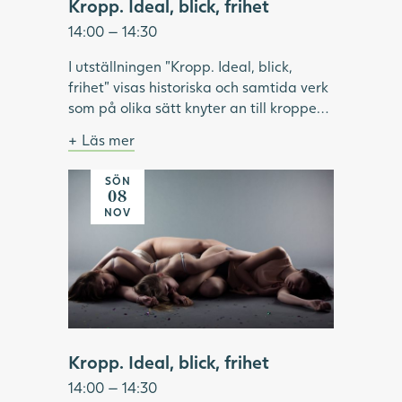
Kropp. Ideal, blick, frihet
14:00 — 14:30
I utställningen "Kropp. Ideal, blick,
frihet" visas historiska och samtida verk
som på olika sätt knyter an till kroppen.
Under visningen pratar vi om hur ideal
Läs mer
format och omformat idéer om kropp
Bild: Julia Peirone, Ocean Dream ur
och skönhet. Vilken roll har modellen
serien Diamonds Dancing, 2017,
SÖN
haft inom konsthistorien? Vilka kroppar
Göteborgs konstmuseum.
08
har visats upp och utifrån vems blick? Vi
NOV
tittar på konstnärskap som utmanar
kroppsliga ideal och ser exempel på
konstnärer som använder kroppen som
verktyg för frigörelse.
Kropp. Ideal, blick, frihet
14:00 — 14:30