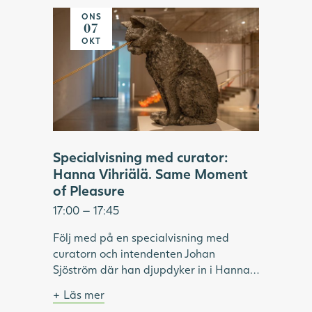
Genom att för hand trä godis eller
klass, 2022. Foto: Hossein Sehatlou,
ONS
akrylpärlor på stålvajrar, skapar
Göteborgs konstmuseum.
07
Vihriälä installationer som kan innehålla
OKT
upp till 350 000 delar. Tillsammans
bildar de en illusorisk helhet, i verk som
är både komplexa, lekfulla och sinnliga.
Under visningen fördjupar vi oss i
utställningen "Same Moment of
Pleasure" och Hanna Vihriäläs
konstnärskap.
Specialvisning med curator:
Hanna Vihriälä. Same Moment
of Pleasure
17:00 — 17:45
Följ med på en specialvisning med
curatorn och intendenten Johan
Sjöström där han djupdyker in i Hanna
Vihriäläs överraskande skulpturer.
Läs mer
Materialen hon valt att använda är
Ingår i entrébiljetten