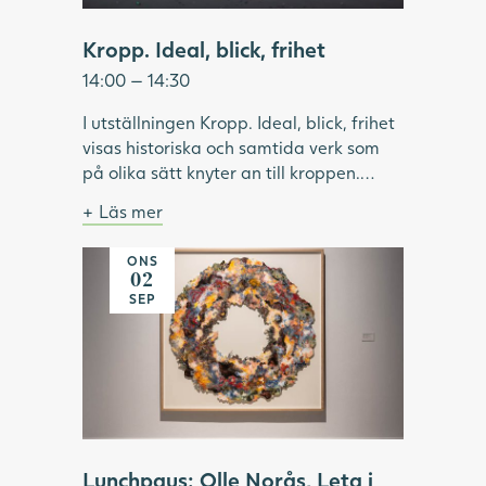
Kropp. Ideal, blick, frihet
14:00 — 14:30
I utställningen Kropp. Ideal, blick, frihet
visas historiska och samtida verk som
på olika sätt knyter an till kroppen.
Under visningen pratar vi om hur ideal
Läs mer
format och omformat idéer om kropp
Bild: Julia Peirone, Ocean Dream ur
och skönhet. Vilken roll har modellen
serien Diamonds Dancing, 2017,
ONS
haft inom konsthistorien? Vilka kroppar
Göteborgs konstmuseum.
02
har visats upp och utifrån vems blick? Vi
SEP
tittar på konstnärskap som utmanar
kroppsliga ideal och ser exempel på
konstnärer som använder kroppen som
verktyg för frigörelse.
Lunchpaus: Olle Norås, Leta i