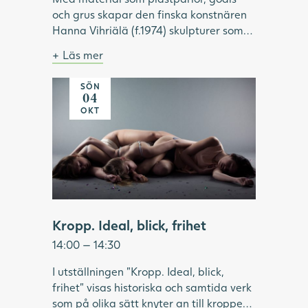
och grus skapar den finska konstnären
Hanna Vihriälä (f.1974) skulpturer som
överraskar. Materialen är vardagliga
Läs mer
och sällan uppmärksammade i konsten.
Bild: Hanna Vihriälä, Mercedes-Benz G-
Genom att för hand trä godis eller
klass, 2022. Foto: Hossein Sehatlou,
SÖN
akrylpärlor på stålvajrar, skapar
Göteborgs konstmuseum.
04
Vihriälä installationer som kan innehålla
OKT
upp till 350 000 delar. Tillsammans
bildar de en illusorisk helhet, i verk som
är både komplexa, lekfulla och sinnliga.
Under visningen fördjupar vi oss i
utställningen "Same Moment of
Pleasure" och Hanna Vihriäläs
konstnärskap.
Kropp. Ideal, blick, frihet
14:00 — 14:30
I utställningen "Kropp. Ideal, blick,
frihet" visas historiska och samtida verk
som på olika sätt knyter an till kroppen.