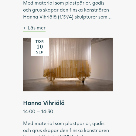
Med material som plastpärlor, godis
och grus skapar den finska konstnären
Hanna Vihriälä (f.1974) skulpturer som
överraskar. Materialen är vardagliga
Läs mer
och sällan uppmärksammade i konsten.
Bild: Hanna Vihriälä, Mercedes-Benz G-
Genom att för hand trä godis eller
klass, 2022. Foto: Hossein Sehatlou,
TOR
Många hängande band skapar bilden av en
akrylpärlor på stålvajrar, skapar
Göteborgs konstmuseum.
10
gul bil
Vihriälä installationer som kan innehålla
SEP
upp till 350 000 delar. Tillsammans
bildar de en illusorisk helhet, i verk som
är både komplexa, lekfulla och sinnliga.
Under visningen fördjupar vi oss i
utställningen "Same Moment of
Pleasure" och Hanna Vihriäläs
konstnärskap.
Hanna Vihriälä
14:00 — 14:30
Med material som plastpärlor, godis
och grus skapar den finska konstnären