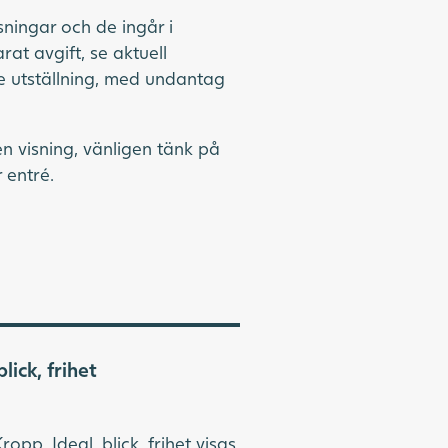
ningar och de ingår i
arat avgift, se aktuell
ve utställning, med undantag
n visning, vänligen tänk på
r entré.
lick, frihet
ropp. Ideal, blick, frihet visas