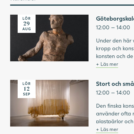
Göteborgskal
LÖR
Människofigur i terrakotta
29
12:00 — 14:00
AUG
Under den här 
kropp och konst
konsten och de 
så ofta nakna?
Läs mer
en kropp? Först 
Scrolla upp för
”Kropp. Ideal, b
aktiviteten.
Stort och små
LÖR
Många hängande band skapar bilden
fortsätter vi ti
12
av en gul bil
12:00 — 14:00
fantasifulla kro
SEP
Obs! Idag har v
Den finska kon
använder ofta 
Bild: Per Hasse
plastpärlor och
konstmuseum.
sätta ihop mas
Läs mer