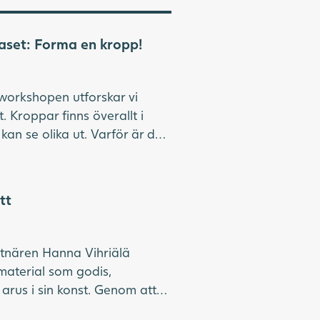
aset: Forma en kropp!
workshopen utforskar vi
. Kroppar finns överallt i
kan se olika ut. Varför är de
 Och vad berättar egentligen
tittar vi på utställningen
 viktig information om
lick, frihet” och sedan
tt
ll vår Studio där vi skapar egna
ppar.
i fri entré hela dagen.
stnären Hanna Vihriälä
material som godis,
lberg, Yngling, Göteborgs
 grus i sin konst. Genom att
sor av små saker gör hon