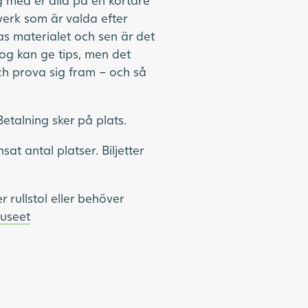
 med er alla på en kortare
verk som är valda efter
as materialet och sen är det
og kan ge tips, men det
och prova sig fram – och så
Betalning sker på plats.
at antal platser. Biljetter
rullstol eller behöver
museet