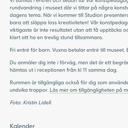
Vi samlas i entrén och sedan tar vår konstpedagog
rundvandring i museet där vi tittar på några konst
dagens tema. När vi kommer till Studion presenter
bara att släppa loss kreativiteten! Vår konstpedag
viktigaste är inte resultatet utan att få upptäcka 
klart att ha en trevlig stund tillsammans.
Fri entré för barn. Vuxna betalar entré till museet. 
Du anmäler dig inte i förväg, men det är ett begräns
hämtas ut i receptionen från kl 11 samma dag.
Rummen är tillgängliga också för dig som använder 
undvika trappor.
Läs mer om tillgängligheten på 
Foto: Kristin Lidell.
Kalender