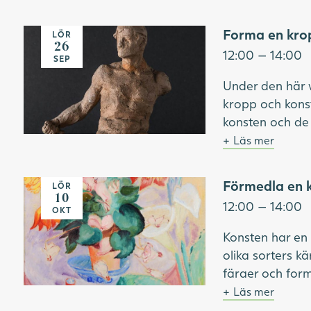
stora konstverk
Scrolla upp för
rum. Vi börjar 
aktiviteten.
Forma en kro
LÖR
Människofigur i terrakotta
Vihriäläs utstäl
26
12:00 — 14:00
vår Studio. Där
SEP
Bild: Hanna Vi
saker som knapp
Under den här 
klass, 2022.
och former för 
kropp och konst
Foto: Hossein S
konsten och de 
så ofta nakna?
Läs mer
en kropp? Först 
Scrolla upp för
”Kropp. Ideal, b
aktiviteten.
Förmedla en 
LÖR
fortsätter vi ti
10
12:00 — 14:00
fantasifulla kro
OKT
Bild: Per Hasse
Konsten har en
konstmuseum.
olika sorters k
färger och for
bild som berätt
Läs mer
glädje, sorg elle