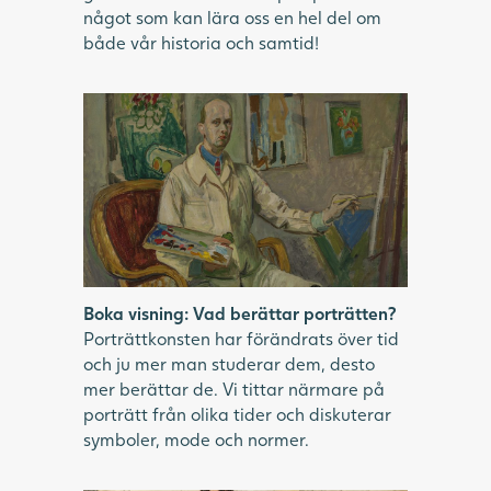
något som kan lära oss en hel del om
både vår historia och samtid!
Självporträttsmålning av man i vit rock
framför staffli i målarateljé.
Boka visning: Vad berättar porträtten?
Porträttkonsten har förändrats över tid
och ju mer man studerar dem, desto
mer berättar de. Vi tittar närmare på
porträtt från olika tider och diskuterar
symboler, mode och normer.