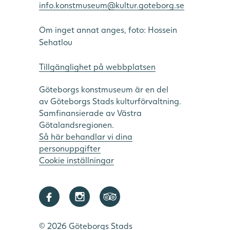
info.konstmuseum@kultur.goteborg.se
Om inget annat anges, foto: Hossein
Sehatlou
Tillgänglighet på webbplatsen
Göteborgs konstmuseum är en del
av Göteborgs Stads kulturförvaltning.
Samfinansierade av Västra
Götalandsregionen.
Så här behandlar vi dina
personuppgifter
Cookie inställningar
Denna webbplats använder cookies
SWEDISH
Denna webbplats använder cookies för att förbättra
ENGLISH
användarupplevelsen. Genom att använda vår
webbplats samtycker du till alla cookies i enlighet med
vår cookiepolicy.
Läs mer
© 2026 Göteborgs Stads