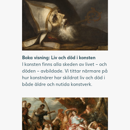
Oljemålning i mörka färger av en död
biskops huvud, med vit huvudbonad.
Boka visning: Liv och död i konsten
I konsten finns alla skeden av livet – och
döden – avbildade. Vi tittar närmare på
hur konstnärer har skildrat liv och död i
både äldre och nutida konstverk.