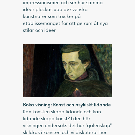
impressionismen och ser hur samma
idéer plockas upp av svenska
konstnärer som trycker på
etablissemanget för att ge rum åt nya
stilar och idéer.
Porträtt i mörka färger av man med ett
allvarligt, ledsamt ansiktsuttryck, blicken i
fjärran.
Boka visning: Konst och psykiskt lidande
Kan konsten skapa lidande och kan
lidande skapa konst? I den här
visningen undersöks det hur ”galenskap”
skildras i konsten och vi diskuterar hur