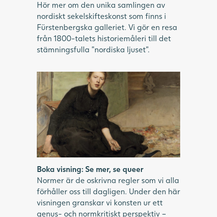
Hör mer om den unika samlingen av
nordiskt sekelskifteskonst som finns i
Fürstenbergska galleriet. Vi gör en resa
från 1800-talets historiemåleri till det
stämningsfulla ”nordiska ljuset”.
Oljemålning av kvinna i svart, heltäckande
klänning, sittandes på golvet med
avslappnad stil.
Boka visning: Se mer, se queer
Normer är de oskrivna regler som vi alla
förhåller oss till dagligen. Under den här
visningen granskar vi konsten ur ett
genus- och normkritiskt perspektiv –