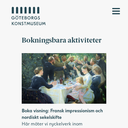
Bokningsbara aktiviteter
Målning av ett festligt sällskap som skålar i
champagne i en berså.
Boka visning: Fransk impressionism och
nordiskt sekelskifte
Här möter vi nyckelverk inom