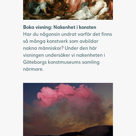
Boka visning: Nakenhet i konsten
Har du någonsin undrat varför det finns
så många konstverk som avbildar
nakna människor? Under den här
visningen undersöker vi nakenheten i
Göteborgs konstmuseums samling
närmare.
Vy av landskap med karga berg, himmel
som skiftar från organge till blå med
kraftigt rosa moln högst upp.